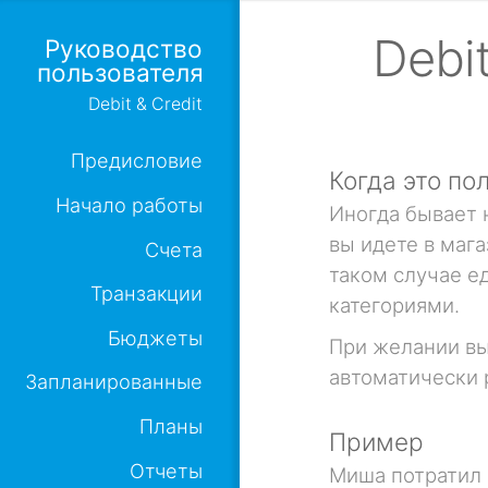
Debi
Руководство
пользователя
Debit & Credit
Предисловие
Когда это по
Начало работы
Иногда бывает 
вы идете в мага
Счета
таком случае е
Транзакции
категориями.
Бюджеты
При желании вы
автоматически 
Запланированные
Планы
Пример
Отчеты
Миша потратил 1