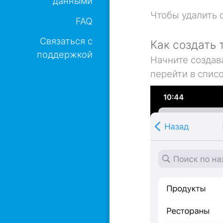
данными
Чтобы удалить с
FAQ
Связаться с
Как создать 
поддержкой
Начните создава
перейти в спис