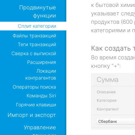
к бытовой химии
Продвинутые
указывает след
функции
продуктов (600
Сплит категории
категориями и 
Файлы транзакций
Теги транзакций
Как создать
Сверка с выпиской
Во время созда
Расширения
кнопку "+":
Локации
контрагентов
Операторы поиска
Команды Siri
Горячие клавиши
Импорт и экспорт
Управление