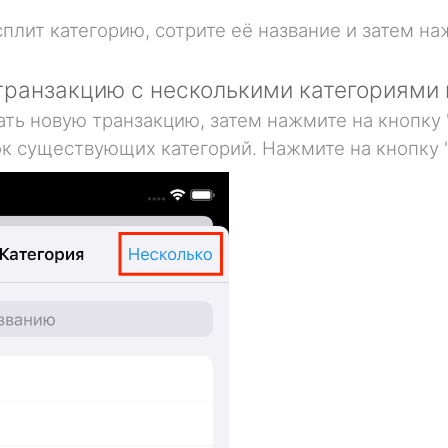
плит категорию, сотрите её название и затем наж
транзакцию с несколькими категориями 
ть новую транзакцию, затем нажмите на кнопку "
ок существующих категорий. Нажмите на кнопку 